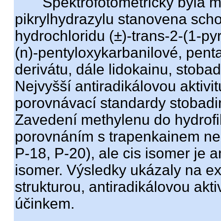
Spektrofotometricky byla me
pikrylhydrazylu stanovena scho
hydrochloridu (±)-trans-2-(1-pyr
(n)-pentyloxykarbanilové, penta
derivátu, dále lidokainu, stoba
Nejvyšší antiradikálovou aktivi
porovnávací standardy stobadin
Zavedení methylenu do hydrofil
porovnáním s trapenkainem ne
P-18, P-20), ale cis isomer je an
isomer. Výsledky ukázaly na e
strukturou, antiradikálovou akti
účinkem.