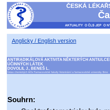
ČESKÁ LÉKAŘS
Ča
Anglicky / English version
ANTIRADIKÁLOVÁ AKTIVITA NĚKTERÝCH ANTIULC
ÚČINNÝCH LÁTEK
DOVOLIL J., BENEŠ L.
Ústav chemických léčiv Farmaceutické fakulty Veterinární a farmaceutické univerzity, Brno
Souhrn: