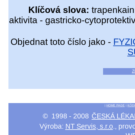
Klíčová slova:
trapenkain 
aktivita - gastricko-cytoprotektiv
Objednat toto číslo jako -
FYZ
S
Z
|
HOME PAGE
|
KÓD
© 1998 - 2008
ČESKÁ LÉKA
Výroba:
NT Servis, s.r.o
., pro