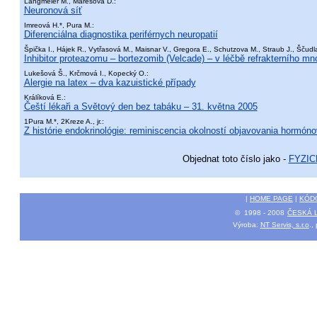
Langmeier M., Marešová D.:
Neuronová síť
Imreová H.*, Pura M.:
Diferenciálna diagnostika periférnych neuropatií
Špička I., Hájek R., Vytřasová M., Maisnar V., Gregora E., Schutzova M., Straub J., Ščudla
Inhibitor proteazomu – bortezomib (Velcade) – v léčbě refrakterního 
Lukešová Š., Krčmová I., Kopecký O.:
Alergie na latex – dva kazuistické případy
Králíková E.:
Čeští lékaři a Světový den bez tabáku – 31. května 2005
1Pura M.*, 2Kreze A., jr.:
Z histórie endokrinológie: reminiscencia okolností objavovania hormón
Objednat toto číslo jako -
FYZI
|
HOME PAGE
|
KÓD
© 1998 - 2008
ČESKÁ 
Výroba:
NT Servis, s.r.o
.,