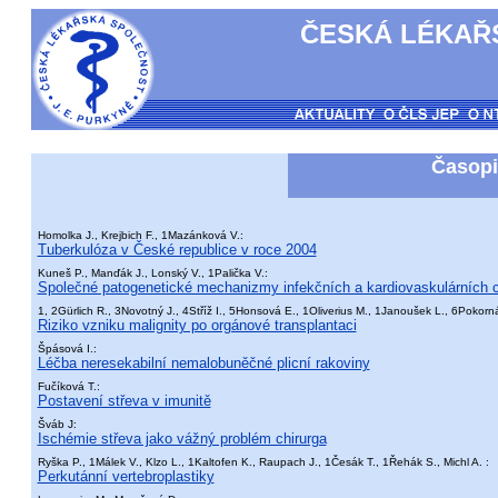
ČESKÁ LÉKAŘS
Časopi
Homolka J., Krejbich F., 1Mazánková V.:
Tuberkulóza v České republice v roce 2004
Kuneš P., Manďák J., Lonský V., 1Palička V.:
Společné patogenetické mechanizmy infekčních a kardiovaskulárních c
1, 2Gürlich R., 3Novotný J., 4Stříž I., 5Honsová E., 1Oliverius M., 1Janoušek L., 6Pokorn
Riziko vzniku malignity po orgánové transplantaci
Špásová I.:
Léčba neresekabilní nemalobuněčné plicní rakoviny
Fučíková T.:
Postavení střeva v imunitě
Šváb J:
Ischémie střeva jako vážný problém chirurga
Ryška P., 1Málek V., Klzo L., 1Kaltofen K., Raupach J., 1Česák T., 1Řehák S., Michl A. :
Perkutánní vertebroplastiky