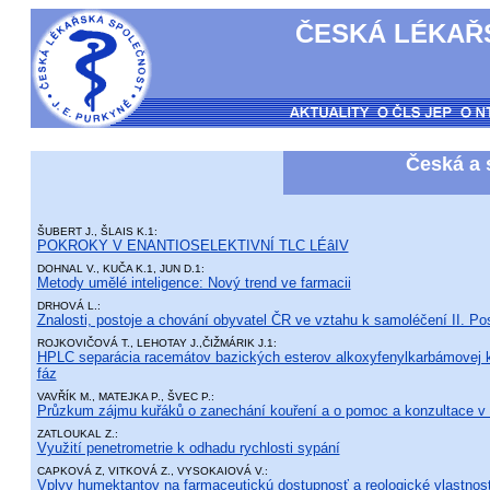
ČESKÁ LÉKAŘS
Česká a 
ŠUBERT J., ŠLAIS K.1:
POKROKY V ENANTIOSELEKTIVNÍ TLC LÉâIV
DOHNAL V., KUČA K.1, JUN D.1:
Metody umělé inteligence: Nový trend ve farmacii
DRHOVÁ L.:
Znalosti, postoje a chování obyvatel ČR ve vztahu k samoléčení II. Po
ROJKOVIČOVÁ T., LEHOTAY J.,ČIŽMÁRIK J.1:
HPLC separácia racemátov bazických esterov alkoxyfenylkarbámovej ky
fáz
VAVŘÍK M., MATEJKA P., ŠVEC P.:
Průzkum zájmu kuřáků o zanechání kouření a o pomoc a konzultace v l
ZATLOUKAL Z.:
Využití penetrometrie k odhadu rychlosti sypání
CAPKOVÁ Z, VITKOVÁ Z., VYSOKAIOVÁ V.:
Vplyv humektantov na farmaceutickú dostupnosť a reologické vlastnost