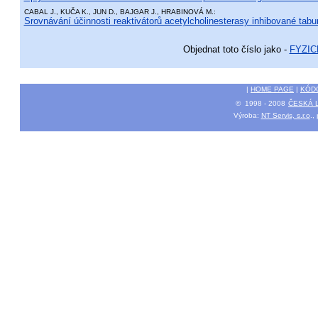
CABAL J., KUČA K., JUN D., BAJGAR J., HRABINOVÁ M.:
Srovnávání účinnosti reaktivátorů acetylcholinesterasy inhibované tab
Objednat toto číslo jako -
FYZI
|
HOME PAGE
|
KÓD
© 1998 - 2008
ČESKÁ 
Výroba:
NT Servis, s.r.o
.,