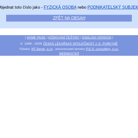
bjednat toto číslo jako -
FYZICKÁ OSOBA
nebo
PODNIKATELSKÝ SUBJE
ZPĚT NA OBSAH
|
HOME PAGE
|
KÓDOVÁNÍ ČEŠTINY
|
ENGLISH VERSION
|
© 1998 - 2008
ČESKÁ LÉKAŘSKÁ SPOLEČNOST J. E. PURKYNĚ
Výroba:
NT Servis, s.r.o
., provozovatel serveru
P.E.S. consulting, s.r.o.
WEBMASTER