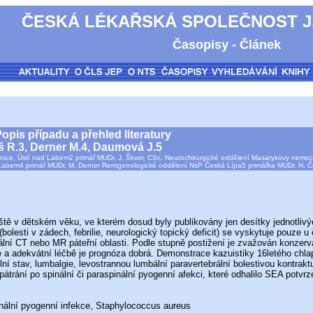
ČESKÁ LÉKAŘSKÁ SPOLEČNOST J.
Časopisy - Článek
opis případu a přehled literatury
toš R.3, Derner M.4, Daumová J.5
cnice, Ústí nad Labem2 primář MUDr. J. Škvor, CSc. Neurochirurgické oddělení Masarykovy nemo
Labem4 primář MUDr. M. Derner Rentgenologické oddělení NsP Česká Lípa5 primářka MUDr. H. 
v dětském věku, ve kterém dosud byly publikovány jen desítky jednotlivýc
ias (bolesti v zádech, febrilie, neurologický topický deficit) se vyskytuje pou
ální CT nebo MR páteřní oblasti. Podle stupně postižení je zvažován konzerva
e a adekvátní léčbě je prognóza dobrá. Demonstrace kazuistiky 16letého ch
í stav, lumbalgie, levostrannou lumbální paravertebrální bolestivou kontraktu
 pátrání po spinální či paraspinální pyogenní afekci, které odhalilo SEA pot
inální pyogenní infekce, Staphylococcus aureus