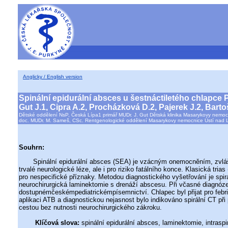
Anglicky / English version
Spinální epidurální absces u šestnáctiletého chlapce P
Gut J.1, Cipra A.2, Procházková D.2, Pajerek J.2, Bar
Dětské oddělení NsP, Česká Lípa1 primář MUDr. J. Gut Dětská klinika Masarykovy nemo
doc. MUDr. M. Sameš, CSc. Rentgenologické oddělení Masarykovy nemocnice Ústí nad 
Souhrn:
Spinální epidurální absces (SEA) je vzácným onemocněním, zvláště 
trvalé neurologické léze, ale i pro riziko fatálního konce. Klasická tr
pro nespecifické příznaky. Metodou diagnostického vyšetřování je spir
neurochirurgická laminektomie s drenáží abscesu. Při včasné diagnóz
dostupnémčeskémpediatrickémpísemnictví. Chlapec byl přijat pro febriln
aplikaci ATB a diagnostickou nejasnost bylo indikováno spirální CT při
cestou bez nutnosti neurochirurgického zákroku.
Klíčová slova:
spinální epidurální absces, laminektomie, intrasp