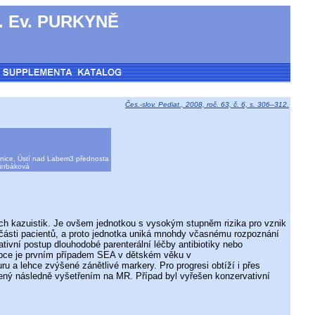
 Ev. PURKYNĚ
Čes.-slov. Pediat., 2008, roč. 63, č. 6, s. 306–312.
cnice, Ústí nad Labem3 přednosta
Čerbáková
h kazuistik. Je ovšem jednotkou s vysokým stupněm rizika pro vznik
ze u části pacientů, a proto jednotka uniká mnohdy včasnému rozpoznání
tivní postup dlouhodobé parenterální léčby antibiotiky nebo
lapce je prvním případem SEA v dětském věku v
ru a lehce zvýšené zánětlivé markery. Pro progresi obtíží i přes
vrzený následně vyšetřením na MR. Případ byl vyřešen konzervativní