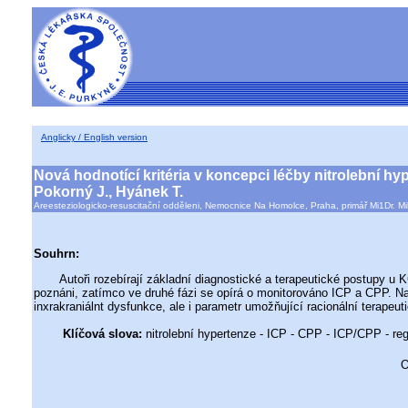
Anglicky / English version
Nová hodnotící kritéria v koncepci léčby nitrolební h
Pokorný J., Hyánek T.
Areesteziologicko-resuscitační odděleni, Nemocnice Na Homolce, Praha, primář Mi1Dr. Mi
Souhrn:
Autoři rozebírají základní diagnostické a terapeutické postupy u KCP,
poznáni, zatímco ve druhé fázi se opírá o monitorováno ICP a CPP. Na
inxrakraniálnt dysfunkce, ale i parametr umožňující racionální terapeu
Klíčová slova:
nitrolební hypertenze - ICP - CPP - ICP/CPP - reg
O