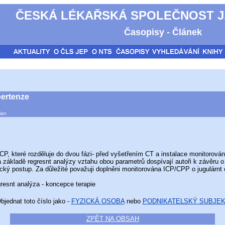
ČESKÁ LÉKAŘSKÁ SPOLEČNOST J.
Časopisy - Článek
ypertenze
lan
 které rozděluje do dvou fázi- před vyšetřením CT a instalace monitorována 
 základě regresnt analýzy vztahu obou parametrů dospívají autoři k závěru o
tický postup. Za důležité považuji doplněni monitorována ICP/CPP o jugulárnt
resnt analýza - koncepce terapie
bjednat toto číslo jako -
FYZICKÁ OSOBA
nebo
PODNIKATELSKÝ SUBJE
ZPĚT NA OBSAH