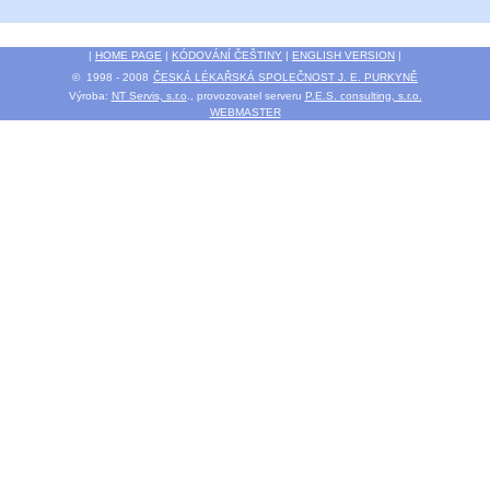
|
HOME PAGE
|
KÓDOVÁNÍ ČEŠTINY
|
ENGLISH VERSION
|
© 1998 - 2008
ČESKÁ LÉKAŘSKÁ SPOLEČNOST J. E. PURKYNĚ
Výroba:
NT Servis, s.r.o
., provozovatel serveru
P.E.S. consulting, s.r.o.
WEBMASTER