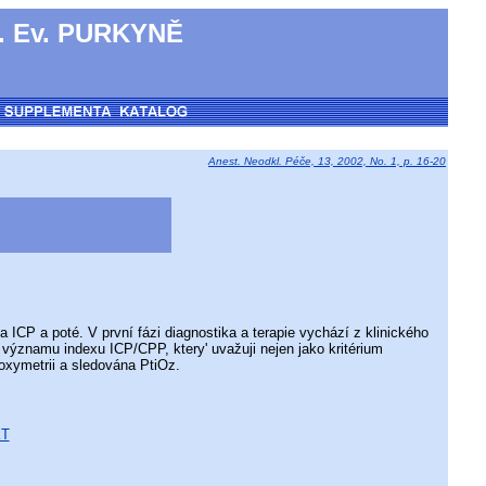
 Ev. PURKYNĚ
Anest. Neodkl. Péče, 13, 2002, No. 1, p. 16-20
ICP a poté. V první fázi diagnostika a terapie vychází z klinického
 významu indexu ICP/CPP, ktery' uvažuji nejen jako kritérium
 oxymetrii a sledována PtiOz.
KT