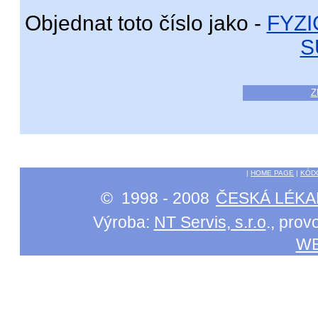
Objednat toto číslo jako -
FYZ
S
Z
|
HOME PAGE
|
KÓD
© 1998 - 2008
ČESKÁ LÉKA
Výroba:
NT Servis, s.r.o
., pro
W