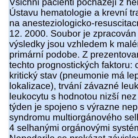
Všichni pacienti pocházejí z 
Ústavu hematologie a krevní tra
na anesteziologicko-resuscitacn
12. 2000. Soubor je zpracován j
výsledky jsou vzhledem k mal
primární podobe. Z prezentovan
techto prognostických faktoru:
kritický stav (pneumonie má le
lokalizace), trvání závazné leuk
leukocytu s hodnotou nizší nez
týden je spojeno s výrazne ne
syndromu multiorgánového selh
4 selhanými orgánovými systém