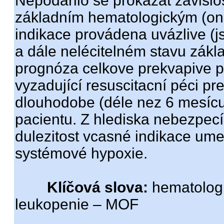
Nepodarilo se prokázat závislos
základním hematologickým (on
indikace provádena uvázlive (j
a dále nelécitelném stavu zák
prognóza celkove prekvapive pr
vyzadující resuscitacní péci p
dlouhodobe (déle nez 6 mesícu
pacientu. Z hlediska nebezpec
dulezitost vcasné indikace umel
systémové hypoxie.
Klíčová slova:
hematologic
leukopenie – MOF