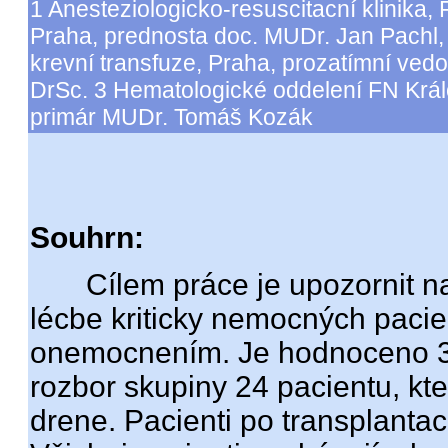
1 Anesteziologicko-resuscitacní klinika,
Praha, prednosta doc. MUDr. Jan Pachl,
krevní transfuze, Praha, prozatímní vedo
DrSc. 3 Hematologické oddelení FN Král
primár MUDr. Tomáš Kozák
Souhrn:
Cílem práce je upozornit na 
lécbe kriticky nemocných paci
onemocnením. Je hodnoceno 3
rozbor skupiny 24 pacientu, kte
drene. Pacienti po transplanta