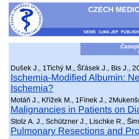
CZECH MEDIC
Časopi
Dušek J., 1Tichý M., Šťásek J., Bis J., 2G
Ischemia-Modified Albumin: N
Ischemia?
Motáň J., Křížek M., 1Fínek J., 2Mukenšn
Malignancies in Patients on Di
Stolz A. J., Schützner J., Lischke R., Šim
Pulmonary Resections and Pro