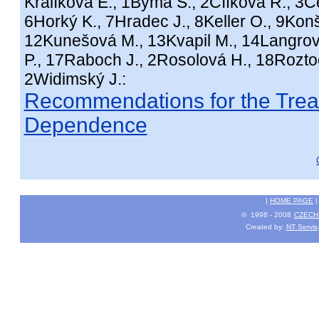
Králíková E., 1Býma S., 2Cífková R., 3
6Horký K., 7Hradec J., 8Keller O., 9Konš
12Kunešová M., 13Kvapil M., 14Langrov
P., 17Raboch J., 2Rosolová H., 18Roztoči
2Widimský J.:
Recommendations for the Trea
Dependence
|
HOME PAGE
© 1998 - 2008
CZECH 
Created by:
NT Servis,