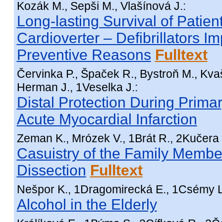
Kozák M., Sepši M., Vlašínová J.:
Long-lasting Survival of Patien
Cardioverter – Defibrillators 
Preventive Reasons
Fulltext
Červinka P., Špaček R., Bystroň M., Kv
Herman J., 1Veselka J.:
Distal Protection During Primar
Acute Myocardial Infarction
Zeman K., Mrózek V., 1Brát R., 2Kučera 
Casuistry of the Family Member
Dissection
Fulltext
Nešpor K., 1Dragomirecká E., 1Csémy L
Alcohol in the Elderly