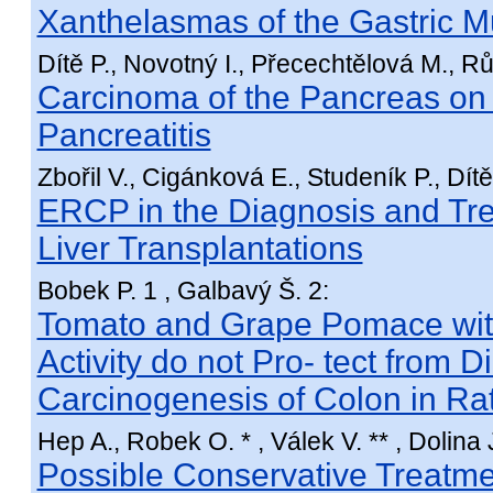
Xanthelasmas of the Gastric 
Dítě P., Novotný I., Přecechtělová M., Rů
Carcinoma of the Pancreas on
Pancreatitis
Zbořil V., Cigánková E., Studeník P., Dítě
ERCP in the Diagnosis and Tre
Liver Transplantations
Bobek P. 1 , Galbavý Š. 2:
Tomato and Grape Pomace wit
Activity do not Pro- tect from
Carcinogenesis of Colon in Ra
Hep A., Robek O. * , Válek V. ** , Dolina J
Possible Conservative Treatme