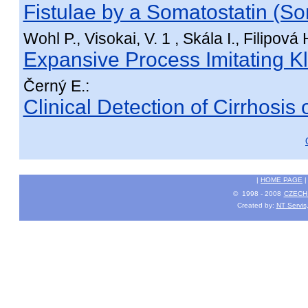
Fistulae by a Somatostatin (S
Wohl P., Visokai, V. 1 , Skála I., Filipová 
Expansive Process Imitating K
Černý E.:
Clinical Detection of Cirrhosis 
|
HOME PAGE
© 1998 - 2008
CZECH 
Created by:
NT Servis,