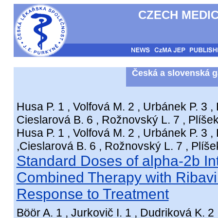
CZECH MEDIC
Česká a slovenská g
Husa P. 1 , Volfová M. 2 , Urbánek P. 3 , K
Cieslarová B. 6 , Rožnovský L. 7 , Plíšek
Husa P. 1 , Volfová M. 2 , Urbánek P. 3 , 
,Cieslarová B. 6 , Rožnovský L. 7 , Plíše
Standard Doses of alpha-2b In
Combined Therapy with Ribaviri
Response to Treatment
Böör A. 1 , Jurkovič I. 1 , Dudriková K. 2 