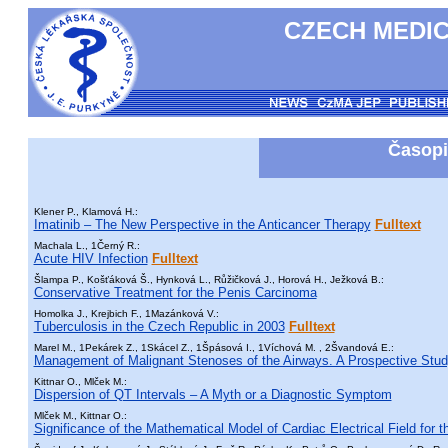
CZECH MEDIC
Časopi
Klener P., Klamová H.:
Imatinib – The New Perspective in the Anticancer Therapy
Fulltext
Machala L., 1Černý R.:
Acute HIV Infection
Fulltext
Šlampa P., Košťáková Š., Hynková L., Růžičková J., Horová H., Ježková B.:
Conservative Treatment for the Penis Carcinoma
Homolka J., Krejbich F., 1Mazánková V.:
Tuberculosis in the Czech Republic in 2003
Fulltext
Marel M., 1Pekárek Z., 1Skácel Z., 1Špásová I., 1Víchová M. , 2Švandová E.:
Management of Malignant Stenoses of the Airways. A Prospective Study
Kittnar O., Mlček M.:
Dispersion of QT Intervals – A Myth or a Diagnostic Symptom
Mlček M., Kittnar O.:
Significance of the Mathematical Model of Cardiac Electrical Field for t