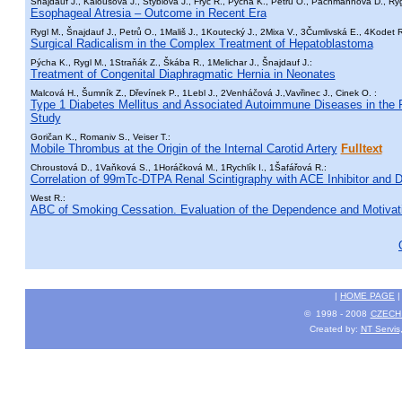
Šnajdauf J., Kalousová J., Stýblová J., Fryč R., Pýcha K., Petrů O., Pachmannová D., Ry
Esophageal Atresia – Outcome in Recent Era
Rygl M., Šnajdauf J., Petrů O., 1Mališ J., 1Koutecký J., 2Mixa V., 3Čumlivská E., 4Kodet R
Surgical Radicalism in the Complex Treatment of Hepatoblastoma
Pýcha K., Rygl M., 1Straňák Z., Škába R., 1Melichar J., Šnajdauf J.:
Treatment of Congenital Diaphragmatic Hernia in Neonates
Malcová H., Šumník Z., Dřevínek P., 1Lebl J., 2Venháčová J.,Vavřinec J., Cinek O. :
Type 1 Diabetes Mellitus and Associated Autoimmune Diseases in the Fi
Study
Goričan K., Romaniv S., Veiser T.:
Mobile Thrombus at the Origin of the Internal Carotid Artery
Fulltext
Chroustová D., 1Vaňková S., 1Horáčková M., 1Rychlík I., 1Šafářová R.:
Correlation of 99mTc-DTPA Renal Scintigraphy with ACE Inhibitor and D
West R.:
ABC of Smoking Cessation. Evaluation of the Dependence and Motivat
|
HOME PAGE
© 1998 - 2008
CZECH 
Created by:
NT Servis,