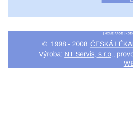
|
HOME PAGE
|
KÓD
© 1998 - 2008
ČESKÁ LÉKA
Výroba:
NT Servis, s.r.o
., pro
W