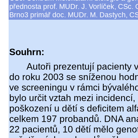
přednosta prof. MUDr. J. Vorlíček, CSc.
Brno3 primář doc. MUDr. M. Dastych, CS
Souhrn:
Autoři prezentují pacienty v
do roku 2003 se sníženou hodn
ve screeningu v rámci bývaléh
bylo určit vztah mezi incidencí,
poškození u dětí s deficitem alf
celkem 197 probandů. DNA ana
22 pacientů, 10 dětí mělo geno