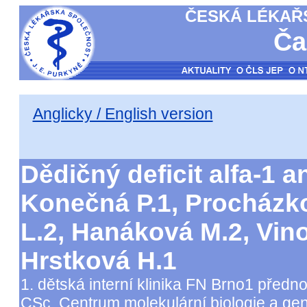
ČESKÁ LÉKAŘS
Ča
Anglicky / English version
Dědičný deficit alfa-1 a
Konečná P.1, Procházk
L.2, Hanáková M.2, Vin
Hrstková H.1
1. dětská interní klinika FN Brno1 předn
CSc. Centrum molekulární biologie a ge