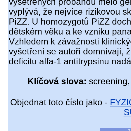
vyšetřených probandů mělo ge
vyplývá, že nejvíce rizikovou 
PiZZ. U homozygotů PiZZ dochá
dětském věku a ke vzniku pan
Vzhledem k závažnosti klinick
vyšetření se autoři domnívají,
deficitu alfa-1 antitrypsinu nad
Klíčová slova:
screening, 
Objednat toto číslo jako -
FYZ
S
Z